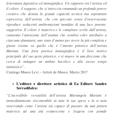
letteratura figurativa ed immaginifica. Un rapporto tra l’artista ed
il colore, il soggetto, che si intreccia emanando un profondo potere
creativo che denota la grande capacità tecnica ma soprattutto
espressiva, dell’artista, che con spiccato senso d’osservazione
riproduce seducenti ambientazioni inondate di una luce potente,
suggestiva. Il colore è materico e le campiture scelte dall’artista,
catturano l’attenzione dell’astante che sembra voler attribuire a
ciascuna sfumatura, uno stato d’animo per avere la più completa e
giusta visione su quello che è l’intento pittorico dell’artista
Mariani. Una forte poetica immaginifica è il lieto motivo
principale del suo gesto pittorico, e si muove in una direzione che
cerca di indagare un ambito bucolico e allo stesso tempo
intimistico”.
Catalogo Museo Levi – Artisti da Museo, Marzo 2017
L’editore e direttore artistico di Ea Editore Sandro
Serradifalco:
“L’incredibile versatilità dell’artista Mariangela Mariani è
immediatamente riscontrabile in tutte le sue opere e la si nota
osservando come l’artista sia capace di passare da una pittura
materica ad una più evanescente e leggera con grande