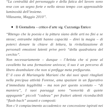
“La centralità del personaggio e della fatica del lavoro sono
rese con un segno forte e nello stesso tempo con apprezzabile
luminosità dell’insieme.
Villasanta, Maggio 2010”.
Il Giornalista – critico d’arte sig. Cazzaniga Enrico:
“Ritengo che la poesia e la pittura siano delle arti no fini a se
stesse; entrambe infatti hanno capacità – direi la magia – di
poterci donare la chiave di lettura, la rivitalizzazione di
personali emozioni latenti prive però “della quadratura del
cerchio”.
Non necessariamente – dunque – l’Artista che si pone al
cavalletto ha una formazione univoca; il suo è un percorso di
libero deambulare che non si prefigge meta prefigurata.
E’ il caso di Mariangela Mariani che dai suoi spazi ritagliati
nella precipua attività Forense, ama spaziare in un figurativo
d’immediata leggibilità – ma non per questo scontato – “di
maniera”, I suoi paesaggi sono “sonorità di quiete
appagante” piccoli “cadeau” per fruitori attenti riconducibili
“flash-bach” assunti e composti:
Non c’è compiacimento accademico ne concessione ispirati nei