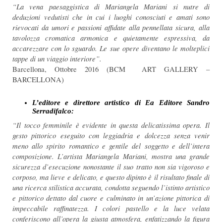
“La vena paesaggistica di Mariangela Mariani si nutre di
deduzioni vedutisti che in cui i luoghi conosciuti e amati sono
rievocati da umori e passioni affidate alla pennellata sicura, alla
tavolozza cromatica armonica e quietamente espressiva, da
accarezzare con lo sguardo. Le sue opere diventano le molteplici
tappe di un viaggio interiore”.
Barcellona, Ottobre 2016 (BCM ART GALLERY –
BARCELLONA)
L’editore e direttore artistico di Ea Editore Sandro
Serradifalco:
“Il tocco femminile è evidente in questa delicatissima opera. Il
gesto pittorico eseguito con leggiadria e dolcezza senza venir
meno allo spirito romantico e gentile del soggetto e dell’intera
composizione. L’artista Mariangela Mariani, mostra una grande
sicurezza d’esecuzione nonostante il suo tratto non sia vigoroso e
corposo, ma lieve e delicato, e questo dipinto è il risultato finale di
una ricerca stilistica accurata, condotta seguendo l’istinto artistico
e pittorico dettato dal cuore e culminato in un’azione pittorica di
impeccabile raffinatezza. I colori pastello e la luce velata
conferiscono all’opera la giusta atmosfera, enfatizzando la figura