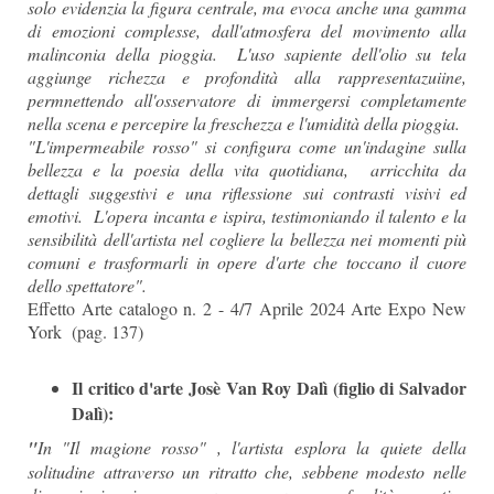
solo evidenzia la figura centrale, ma evoca anche una gamma
di emozioni complesse, dall'atmosfera del movimento alla
malinconia della pioggia. L'uso sapiente dell'olio su tela
aggiunge richezza e profondità alla rappresentazuiine,
permnettendo all'osservatore di immergersi completamente
nella scena e percepire la freschezza e l'umidità della pioggia.
"L'impermeabile rosso" si configura come un'indagine sulla
bellezza e la poesia della vita quotidiana, arricchita da
dettagli suggestivi e una riflessione sui contrasti visivi ed
emotivi. L'opera incanta e ispira, testimoniando il talento e la
sensibilità dell'artista nel cogliere la bellezza nei momenti più
comuni e trasformarli in opere d'arte che toccano il cuore
dello spettatore".
Effetto Arte catalogo n. 2 - 4/7 Aprile 2024 Arte Expo New
York (pag. 137)
Il critico d'arte Josè Van Roy Dalì (figlio di Salvador
Dalì):
"
In "Il magione rosso" , l'artista esplora la quiete della
solitudine attraverso un ritratto che, sebbene modesto nelle