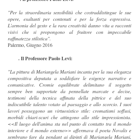
"Per la straordinaria sensibilità
che costraddistingue le sue
opere, esaltanti per contenuti e per la forza espressiva.
L'armonia del gesto e la rara creatività danno vita a racconti
visivi che si propongono al fruitore con impeccabile
raffinatezza stilistica".
Palermo, Giugno 2016
. Il Professore Paolo Levi:
"La pittura di Mariangela Mariani incanta per la sua eleganza
compositiva deputata a soddisfare le esigenze narrative e
comunicative. Cromie equilibrate delimitano il soggetto
sempre ben supportate da pennellate marcate e decise,
testimoni della tecnica affinata della pittrice e del suo
indiscutibile talento votato al paesaggio e allo scorcio. I suoi
lavori posseggono un virtuosistico stile: cromatismi soffusi,
morbidi chiari-scuri che attingono allo stile impressionista.
<<Il luogo dell'anima sta nel punto di contatto tra il mondo
interiore e il mondo esterno>> affermava il poeta Novalis e
sembrano fare da pendant ai dipinti di Mariangela Mariani,