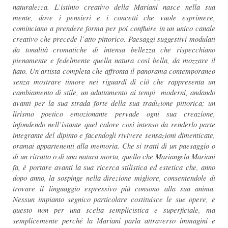
naturalezza. L’istinto creativo della Mariani nasce nella sua
mente, dove i pensieri e i concetti che vuole esprimere,
cominciano a prendere forma per poi confluire in un unico canale
creativo che precede l’atto pittorico. Paesaggi suggestivi modulati
da tonalità cromatiche di intensa bellezza che rispecchiano
pienamente e fedelmente quella natura così bella, da mozzare il
fiato. Un’artista completa che affronta il panorama contemporaneo
senza mostrare timore nei riguardi di ciò che rappresenta un
cambiamento di stile, un adattamento ai tempi moderni, andando
avanti per la sua strada forte della sua tradizione pittorica; un
lirismo poetico emozionante pervade ogni sua creazione,
infondendo nell’istante quel calore così intenso da renderlo parte
integrante del dipinto e facendogli rivivere sensazioni dimenticate,
oramai appartenenti alla memoria. Che si tratti di un paesaggio o
di un ritratto o di una natura morta, quello che Mariangela Mariani
fa, è portare avanti la sua ricerca stilistica ed estetica che, anno
dopo anno, la sospinge nella direzione migliore, consentendole di
trovare il linguaggio espressivo più consono alla sua anima.
Nessun impianto segnico particolare costituisce le sue opere, e
questo non per una scelta semplicistica e superficiale, ma
semplicemente perché la Mariani parla attraverso immagini e