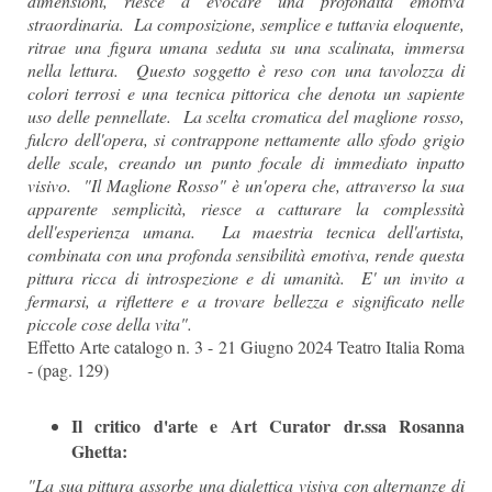
dimensioni, riesce a evocare una profondità emotiva
straordinaria. La composizione, semplice e tuttavia eloquente,
ritrae una figura umana seduta su una scalinata, immersa
nella lettura. Questo soggetto è reso con una tavolozza di
colori terrosi e una tecnica pittorica che denota un sapiente
uso delle pennellate. La scelta cromatica del maglione rosso,
fulcro dell'opera, si contrappone nettamente allo sfodo grigio
delle scale, creando un punto focale di immediato inpatto
visivo. "Il Maglione Rosso" è un'opera che, attraverso la sua
apparente semplicità, riesce a catturare la complessità
dell'esperienza umana. La maestria tecnica dell'artista,
combinata con una profonda sensibilità emotiva, rende questa
pittura ricca di introspezione e di umanità. E' un invito a
fermarsi, a riflettere e a trovare bellezza e significato nelle
piccole cose della vita".
Effetto Arte catalogo n. 3 - 21 Giugno 2024 Teatro Italia Roma
- (pag. 129)
Il critico d'arte e Art Curator dr.ssa Rosanna
Ghetta:
"La sua pittura assorbe una dialettica visiva con alternanze di