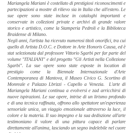
Mariangela Mariani è costellato di prestigiosi riconoscimenti e
partecipazioni a mostre di rilievo sia in Italia che all'estero. Le
sue opere sono state incluse in cataloghi importanti e
conservate in collezioni private e archivi di grande valore
storico e artistico, come la Stamperia Pedroli e la Biblioteca
Braidense di Milano.
Negli anni, l'artista ha ricevuto numerosi titoli onorifici, tra cui
quello di Artista D.O.C. e Dottore in Arte Honoris Causa, ed è
stat selezionata dal professore Vittorio Sgarbi per far parte del
volume "ITALIANI" e del progetto "Gli Artisti nella Collezione
Sgarbi". La sue opere sono state esposte in location di
prestigio come la Biennale Internazionale d'Arte
Contemporanea di Mantova, il Museo Civico G. Scortino di
Monreale e Palazzo Lbrizzi - Capello a Venezia. L'arte di
Mariangela Mariani continua a evolversi e zad arricchirsi di
nuove ispirazioni. Le sue opere, intrise di un lirismo profondo
e di una tecnica raffinata, offrono allo spettatore un'esperienza
sensoriale unica, un viaggio emozionale attraverso la luce, il
colore e la materia. Il suo impegno e la sua dediszione all'arte
testimoniano il valore di una pittura capace di parlare
direttamente all'anima, lasciando un segno indelebile nel cuore