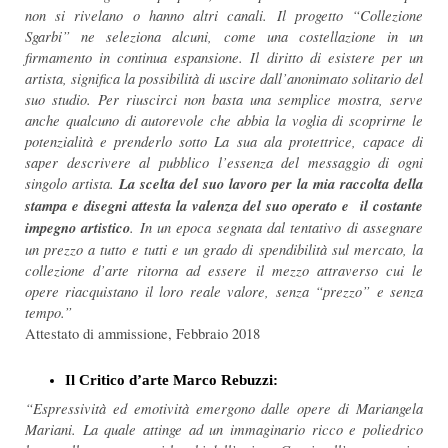
non si rivelano o hanno altri canali. Il progetto “Collezione
Sgarbi” ne seleziona alcuni, come una costellazione in un
firmamento in continua espansione. Il diritto di esistere per un
artista, significa la possibilità di uscire dall’anonimato solitario del
suo studio. Per riuscirci non basta una semplice mostra, serve
anche qualcuno di autorevole che abbia la voglia di scoprirne le
potenzialità e prenderlo sotto La sua ala protettrice, capace di
saper descrivere al pubblico l’essenza del messaggio di ogni
singolo artista.
La scelta del suo lavoro per la mia raccolta della
stampa e disegni attesta la valenza del suo operato e il costante
impegno artistico
. In un epoca segnata dal tentativo di assegnare
un prezzo a tutto e tutti e un grado di spendibilità sul mercato, la
collezione d’arte ritorna ad essere il mezzo attraverso cui le
opere riacquistano il loro reale valore, senza “prezzo” e senza
tempo.”
Attestato di ammissione, Febbraio 2018
Il Critico d’arte Marco Rebuzzi:
“Espressività ed emotività emergono dalle opere di Mariangela
Mariani. La quale attinge ad un immaginario ricco e poliedrico