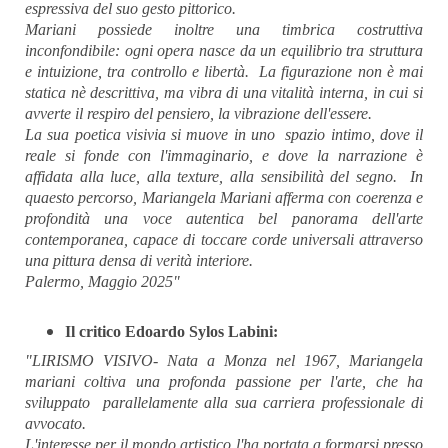
espressiva del suo gesto pittorico.
Mariani possiede inoltre una timbrica costruttiva
inconfondibile: ogni opera nasce da un equilibrio tra struttura
e intuizione, tra controllo e libertà. La figurazione non è mai
statica nè descrittiva, ma vibra di una vitalità interna, in cui si
avverte il respiro del pensiero, la vibrazione dell'essere.
La sua poetica visivia si muove in uno spazio intimo, dove il
reale si fonde con l'immaginario, e dove la narrazione è
affidata alla luce, alla texture, alla sensibilità del segno. In
quaesto percorso, Mariangela Mariani afferma con coerenza e
profondità una voce autentica bel panorama dell'arte
contemporanea, capace di toccare corde universali attraverso
una pittura densa di verità interiore.
Palermo, Maggio 2025"
Il critico Edoardo Sylos Labini:
"LIRISMO VISIVO- Nata a Monza nel 1967, Mariangela
mariani coltiva una profonda passione per l'arte, che ha
sviluppato parallelamente alla sua carriera professionale di
avvocato.
L'interesse per il mondo artistico l'ha portata a formarsi presso