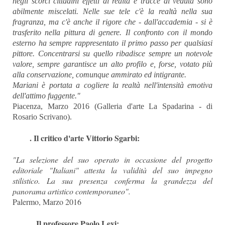
negli scorci cittadini effetti di realtà e tracce di veduta sono
abilmente miscelati. Nelle sue tele c'è la realtà nella sua
fragranza, ma c'è anche il rigore che - dall'accademia - si è
trasferito nella pittura di genere. Il confronto con il mondo
esterno ha sempre rappresentato il primo passo per qualsiasi
pittore. Concentrarsi su quello ribadisce sempre un notevole
valore, sempre garantisce un alto profilo e, forse, votato più
alla conservazione, comunque ammirato ed intigrante.
Mariani è portata a cogliere la realtà nell'intensità emotiva
dell'attimo fuggente."
Piacenza, Marzo 2016 (Galleria d'arte La Spadarina - di
Rosario Scrivano).
. Il critico d'arte Vittorio Sgarbi:
"La selezione del suo operato in occasione del progetto
editoriale "Italiani" attesta la validità del suo impegno
stilistico. La sua presenza conferma la grandezza del
panorama artistico contemporaneo".
Palermo, Marzo 2016
. Il professore Paolo Levi: