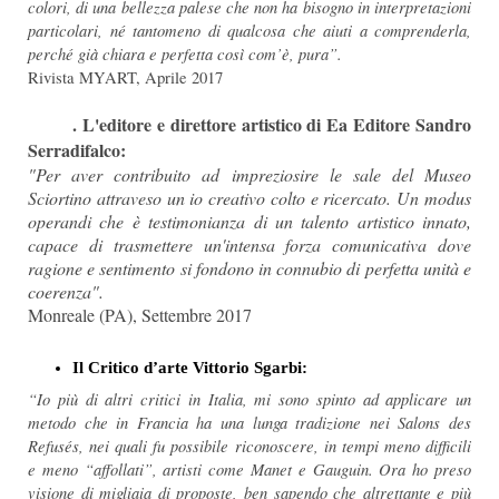
colori, di una bellezza palese che non ha bisogno in interpretazioni
particolari, né tantomeno di qualcosa che aiuti a comprenderla,
perché già chiara e perfetta così com’è, pura”.
Rivista MYART, Aprile 2017
. L'editore e direttore artistico di Ea Editore Sandro
Serradifalco:
"Per aver contribuito ad impreziosire le sale del Museo
Sciortino attraveso un io creativo colto e ricercato. Un modus
operandi che è testimonianza di un talento artistico innato,
capace di trasmettere un'intensa forza comunicativa dove
ragione e sentimento si fondono in connubio di perfetta unità e
coerenza".
Monreale (PA), Settembre 2017
Il Critico d’arte Vittorio Sgarbi:
“Io più di altri critici in Italia, mi sono spinto ad applicare un
metodo che in Francia ha una lunga tradizione nei Salons des
Refusés, nei quali fu possibile riconoscere, in tempi meno difficili
e meno “affollati”, artisti come Manet e Gauguin. Ora ho preso
visione di migliaia di proposte, ben sapendo che altrettante e più