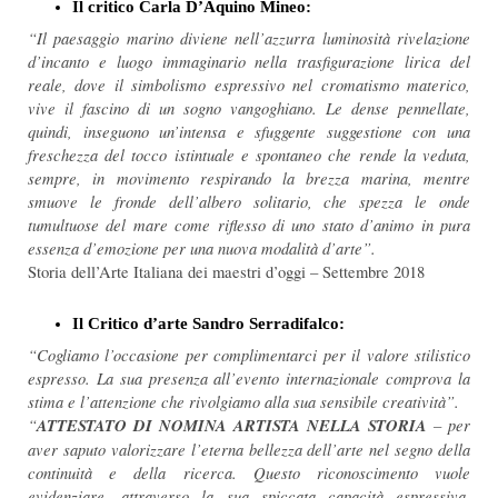
Il critico Carla D’Aquino Mineo:
“Il paesaggio marino diviene nell’azzurra luminosità rivelazione
d’incanto e luogo immaginario nella trasfigurazione lirica del
reale, dove il simbolismo espressivo nel cromatismo materico,
vive il fascino di un sogno vangoghiano. Le dense pennellate,
quindi, inseguono un’intensa e sfuggente suggestione con una
freschezza del tocco istintuale e spontaneo che rende la veduta,
sempre, in movimento respirando la brezza marina, mentre
smuove le fronde dell’albero solitario, che spezza le onde
tumultuose del mare come riflesso di uno stato d’animo in pura
essenza d’emozione per una nuova modalità d’arte”.
Storia dell’Arte Italiana dei maestri d’oggi – Settembre 2018
Il Critico d’arte Sandro Serradifalco:
“Cogliamo l’occasione per complimentarci per il valore stilistico
espresso. La sua presenza all’evento internazionale comprova la
stima e l’attenzione che rivolgiamo alla sua sensibile creatività”.
“
ATTESTATO DI NOMINA ARTISTA NELLA STORIA
– per
aver saputo valorizzare l’eterna bellezza dell’arte nel segno della
continuità e della ricerca. Questo riconoscimento vuole
evidenziare, attraverso la sua spiccata capacità espressiva,