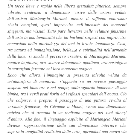
Un tocco lieve e rapido nelle libera gestualità pittorica, sempre
vibrato, evidenzia il dinamismo, visivo delle ariose vedute
dell’artista Mariangela Mariani, mentre il raffinato colorismo
rivela emozioni, quasi improvvise nell’intensità dei momenti
sfuggenti, ma vissuti. Tutto pare lievitare nelle velature finissime
dell’aria in una luminosità che ha barlumi sospesi con improvvise
accensioni nella morbidezza dei toni in liriche lontananza. Così,
tra natura ed immaginazione, bellezza e spiritualità nell’armonia
della luce, si snoda il percorso creativo di Mariangela Mariani,
mentre la pittura, ora scorre dolcemente apollinea, ora nostalgica
in sensazioni fermate nel loro momento magico.
Ecco che allora, l’immagine si presenta talvolta velata da
un’atmosfera di memoria: s’appunta su un nevoso paesaggio
sospeso nel biancore e nel tempo, sullo sguardo innocente di una
bimba, tra i verdi prati fioriti ed i riflessi speculari dell’acqua. Ciò
che colpisce, è proprio il passaggio di una pittura, rivolta al
versante francese, da Cèzanne a Monet, verso una dimensione
onirica che si tramuta in un realismo magico nei suoi silenzi
d’animo. Alla fine, il linguaggio esplicito di Mariangela Mariani
diviene rappresentazione della sua dimensione interiore che
supera la tangibilità realistica delle cose, aprendoci una nuova via