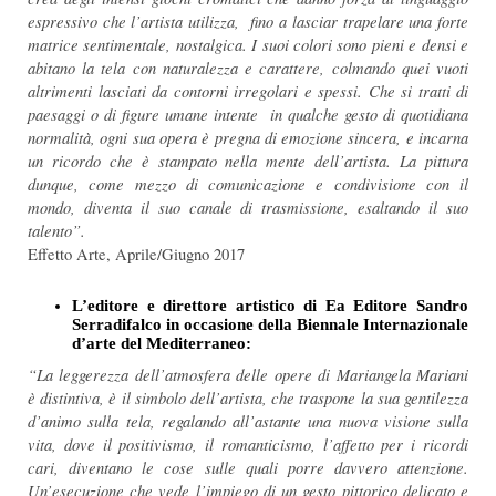
espressivo che l’artista utilizza, fino a lasciar trapelare una forte
matrice sentimentale, nostalgica. I suoi colori sono pieni e densi e
abitano la tela con naturalezza e carattere, colmando quei vuoti
altrimenti lasciati da contorni irregolari e spessi. Che si tratti di
paesaggi o di figure umane intente in qualche gesto di quotidiana
normalità, ogni sua opera è pregna di emozione sincera, e incarna
un ricordo che è stampato nella mente dell’artista. La pittura
dunque, come mezzo di comunicazione e condivisione con il
mondo, diventa il suo canale di trasmissione, esaltando il suo
talento”.
Effetto Arte, Aprile/Giugno 2017
L’editore e direttore artistico di Ea Editore Sandro
Serradifalco in occasione della Biennale Internazionale
d’arte del Mediterraneo:
“La leggerezza dell’atmosfera delle opere di Mariangela Mariani
è distintiva, è il simbolo dell’artista, che traspone la sua gentilezza
d’animo sulla tela, regalando all’astante una nuova visione sulla
vita, dove il positivismo, il romanticismo, l’affetto per i ricordi
cari, diventano le cose sulle quali porre davvero attenzione.
Un’esecuzione che vede l’impiego di un gesto pittorico delicato e