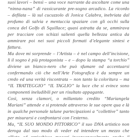
suoi lavori – bensì – una voce narrante da ascoltare come una
“ninna-nana” di rassicurante pre-sogno arcadico. La ricordo
– defilata – là sul cucuzzolo di Jonica Calabra, inebriata dal
profumo di salvia e mentuccia spaziare con gli occhi sulla
conca del Golfo di Squillace; quasi astratta da se, ammirava
per tracciare con schizzi salienti quella bellezza antica da
ammirare poi nei suoi piccoli formati d’elegante sintesi e
fattura.
Ma dove mi sorprende – l’Artista – è nel campo dell’incisione,
lì il sogno è più protagonista – e – dopo la stampa “a torchio”
diviene un bianco-nero che può sfumare od accentuarsi
confermando ciò che nell’Arte Fotografica è da sempre un
credo ed una verità riscontrata – non tanto la coloritura – ma
“IL TRATTEGGIO” “IL TAGLIO” la luce che si evince sono
componenti ineludibili per un risultato appagante.
Così, senza clamori, o millantato credito “Mariangela
Mariani” attende e si protende attraverso le sue opere qua e là
in qualche personale talune partecipazioni a “collettive” tanto
per misurarsi e confrontarsi con l’esterno.
Ma, “IL SUO MONDO PITTORICO” il suo DNA artistico non
deroga dal suo modo di veder ed intendere un mezzo che
allieta ed arricchisce magari inconsapevolmente anche il