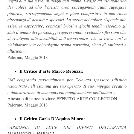
legato alla sua terra, ai luoghi dell’anima. Grazie all’uso materico
dei colori ad olio l’artista crea corrugamenti sulla superficie
pittorica, sovrapponendo segni e piani compositivi in una ricca
alternanza di densità e spessori. La scelta del colore risponde alle
esigenze espressive, contrasti briosi e giochi tonali veicolano gli
stati d’animo dei personaggi rappresentati, svelando riflessioni che
si rivolgono alla sensibilità dell’osservatore, che si trova così a
rielaborare una coinvolgente trama narrativa, ricca di sottintesi e
allusioni”.
Palermo, Maggio 2018
Il Critico d’arte Marco Rebuzzi:
“Mi congratulo personalmente per l’elevato spessore stilistico
riscontrato nell’esamina del suo operato. Il suo impegno creativo
è dimostrazione di una concreta manifestazione dell’anima”.
Attestato di partecipazione EFFETTO ARTE COLLECTION .
Palermo, Maggio 2018
Il Critico Carla D’Aquino Mineo:
ARMONIA DI LUCE NEI DIPINTI DELL’ARTISTA
“
MARIANGELA MARIANI