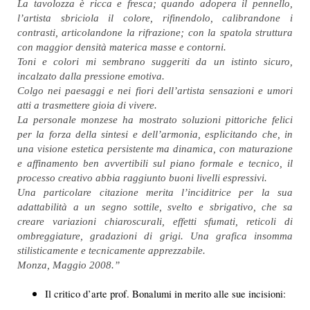
La tavolozza è ricca e fresca; quando adopera il pennello,
l’artista sbriciola il colore, rifinendolo, calibrandone i
contrasti, articolandone la rifrazione; con la spatola struttura
con maggior densità materica masse e contorni.
Toni e colori mi sembrano suggeriti da un istinto sicuro,
incalzato dalla pressione emotiva.
Colgo nei paesaggi e nei fiori dell’artista sensazioni e umori
atti a trasmettere gioia di vivere.
La personale monzese ha mostrato soluzioni pittoriche felici
per la forza della sintesi e dell’armonia, esplicitando che, in
una visione estetica persistente ma dinamica, con maturazione
e affinamento ben avvertibili sul piano formale e tecnico, il
processo creativo abbia raggiunto buoni livelli espressivi.
Una particolare citazione merita l’inciditrice per la sua
adattabilità a un segno sottile, svelto e sbrigativo, che sa
creare variazioni chiaroscurali, effetti sfumati, reticoli di
ombreggiature, gradazioni di grigi. Una grafica insomma
stilisticamente e tecnicamente apprezzabile.
Monza, Maggio 2008.”
Il critico d’arte prof. Bonalumi in merito alle sue incisioni: